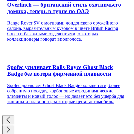
Overfinch — британский стиль охотничьего
домика, теперь в турне по ОАЭ
Range Rover SV с мотивами лондонского оружейного
салона, выразительным кузовом в цвете British Racing
Green и багажными отделениями, о которых
коллекционеры говорят вполголоса.
Spofec усиливает Rolls-Royce Ghost Black
Badge без потери фирменной плавности
Spofec добавляет Ghost Black Badge больше тяги, более
собранную посадку, карбоновые аэродинамические
элементы и новый голос — но делает это без ущерба для
тишины и плавности, за которые ценят автомобиль.