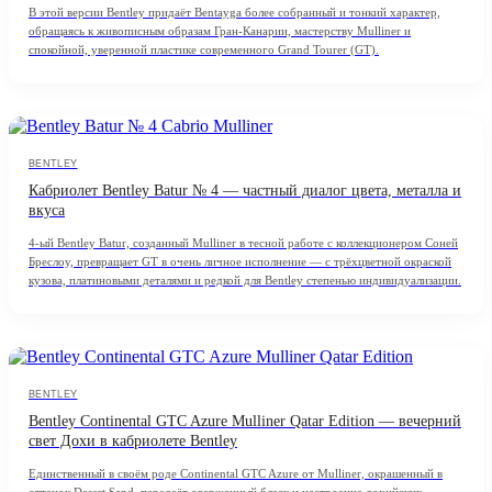
В этой версии Bentley придаёт Bentayga более собранный и тонкий характер,
обращаясь к живописным образам Гран-Канарии, мастерству Mulliner и
спокойной, уверенной пластике современного Grand Tourer (GT).
BENTLEY
Кабриолет Bentley Batur № 4 — частный диалог цвета, металла и
вкуса
4-ый Bentley Batur, созданный Mulliner в тесной работе с коллекционером Соней
Бреслоу, превращает GT в очень личное исполнение — с трёхцветной окраской
кузова, платиновыми деталями и редкой для Bentley степенью индивидуализации.
BENTLEY
Bentley Continental GTC Azure Mulliner Qatar Edition — вечерний
свет Дохи в кабриолете Bentley
Единственный в своём роде Continental GTC Azure от Mulliner, окрашенный в