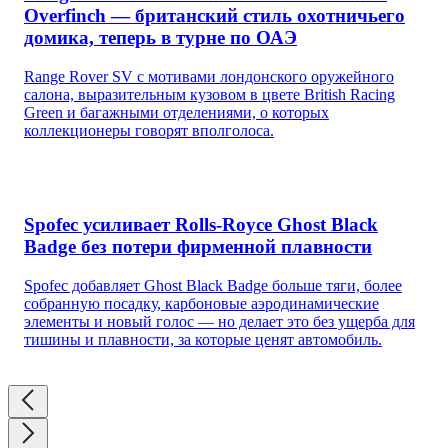
Overfinch — британский стиль охотничьего
домика, теперь в турне по ОАЭ
Range Rover SV с мотивами лондонского оружейного
салона, выразительным кузовом в цвете British Racing
Green и багажными отделениями, о которых
коллекционеры говорят вполголоса.
Spofec усиливает Rolls-Royce Ghost Black
Badge без потери фирменной плавности
Spofec добавляет Ghost Black Badge больше тяги, более
собранную посадку, карбоновые аэродинамические
элементы и новый голос — но делает это без ущерба для
тишины и плавности, за которые ценят автомобиль.