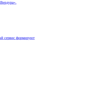
«Вердура».
ный сервис формируют