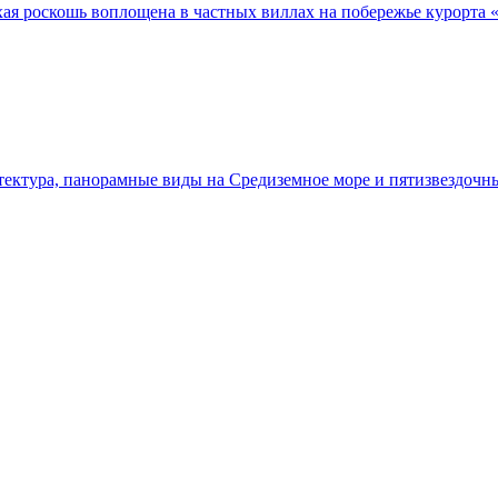
ая роскошь воплощена в частных виллах на побережье курорта 
тектура, панорамные виды на Средиземное море и пятизвездоч