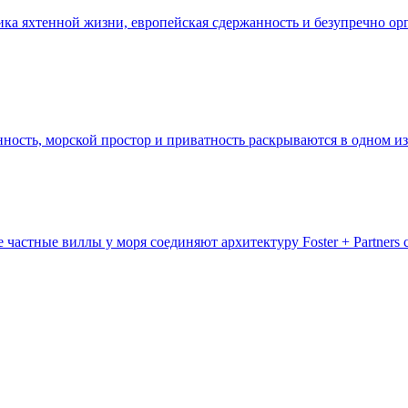
тика яхтенной жизни, европейская сдержанность и безупречно 
нность, морской простор и приватность раскрываются в одном 
частные виллы у моря соединяют архитектуру Foster + Partners 