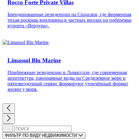
Rocco Forte Private Villas
Брендированные резиденции на Сицилии, где фирменная
тихая роскошь воплощена в частных виллах на побережье
курорта «Вердура».
Limassol Blu Marine
Прибрежные резиденции в Лимассоле, где современная
архитектура, панорамные виды на Средиземное море и
пятизвездочный сервис формируют утончённый формат
жизни у моря.
ФИЛЬТР ПО ВИДУ НЕДВИЖИМОСТИ