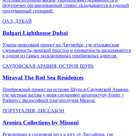
безупречно организованный сервис складываются в единый
продуманный сценарий.
ОАЭ, ДУБАЙ
Bulgari Lighthouse Dubai
Ультра-люксовый проект на Джумейре, где итальянская
сдержанность, морской простор и приватность раскрываются
в одном из самых эксклюзивных прибрежных адресов.
САУДОВСКАЯ АРАВИЯ, ОСТРОВ ШУРА
Miraval The Red Sea Residences
Прибрежный проект на острове Шура в Саудовской Аравии,
где частные виллы у моря соединяют архитектуру Foster +
Partners с философией благополучия Miraval.
ПОРТУГАЛИЯ, ЛИССАБОН
Aroeira Collections by Missoni
Резиденции в сосновом лесу к югу от Лиссабона, где