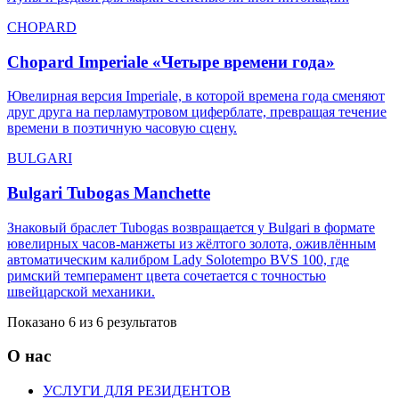
CHOPARD
Chopard Imperiale «Четыре времени года»
Ювелирная версия Imperiale, в которой времена года сменяют
друг друга на перламутровом циферблате, превращая течение
времени в поэтичную часовую сцену.
BULGARI
Bulgari Tubogas Manchette
Знаковый браслет Tubogas возвращается у Bulgari в формате
ювелирных часов‑манжеты из жёлтого золота, оживлённым
автоматическим калибром Lady Solotempo BVS 100, где
римский темперамент цвета сочетается с точностью
швейцарской механики.
Показано 6 из 6 результатов
О нас
УСЛУГИ ДЛЯ РЕЗИДЕНТОВ