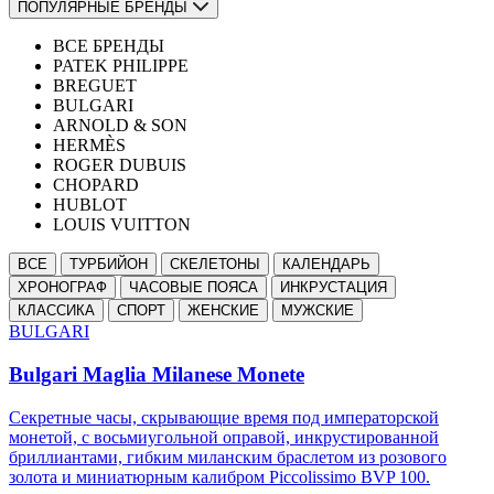
ПОПУЛЯРНЫЕ БРЕНДЫ
ВСЕ БРЕНДЫ
PATEK PHILIPPE
BREGUET
BULGARI
ARNOLD & SON
HERMÈS
ROGER DUBUIS
CHOPARD
HUBLOT
LOUIS VUITTON
ВСЕ
ТУРБИЙОН
СКЕЛЕТОНЫ
КАЛЕНДАРЬ
ХРОНОГРАФ
ЧАСОВЫЕ ПОЯСА
ИНКРУСТАЦИЯ
КЛАССИКА
СПОРТ
ЖЕНСКИЕ
МУЖСКИЕ
BULGARI
Bulgari Maglia Milanese Monete
Секретные часы, скрывающие время под императорской
монетой, с восьмиугольной оправой, инкрустированной
бриллиантами, гибким миланским браслетом из розового
золота и миниатюрным калибром Piccolissimo BVP 100.