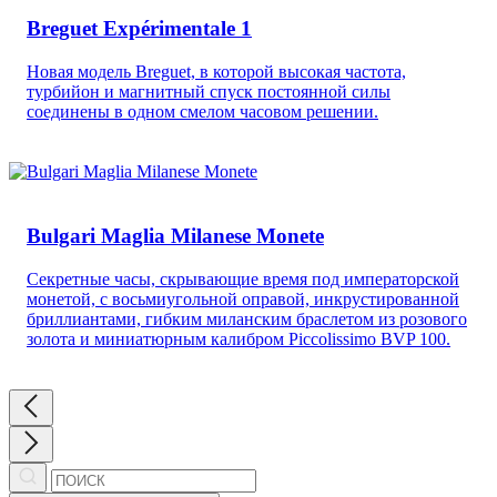
Breguet Expérimentale 1
Новая модель Breguet, в которой высокая частота,
турбийон и магнитный спуск постоянной силы
соединены в одном смелом часовом решении.
Bulgari Maglia Milanese Monete
Секретные часы, скрывающие время под императорской
монетой, с восьмиугольной оправой, инкрустированной
бриллиантами, гибким миланским браслетом из розового
золота и миниатюрным калибром Piccolissimo BVP 100.