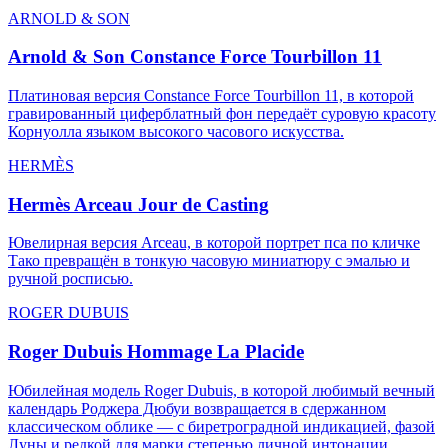
ARNOLD & SON
Arnold & Son Constance Force Tourbillon 11
Платиновая версия Constance Force Tourbillon 11, в которой
гравированный циферблатный фон передаёт суровую красоту
Корнуолла языком высокого часового искусства.
HERMÈS
Hermès Arceau Jour de Casting
Ювелирная версия Arceau, в которой портрет пса по кличке
Тако превращён в тонкую часовую миниатюру с эмалью и
ручной росписью.
ROGER DUBUIS
Roger Dubuis Hommage La Placide
Юбилейная модель Roger Dubuis, в которой любимый вечный
календарь Роджера Дюбуи возвращается в сдержанном
классическом облике — с биретроградной индикацией, фазой
Луны и редкой для марки степенью личной интонации.